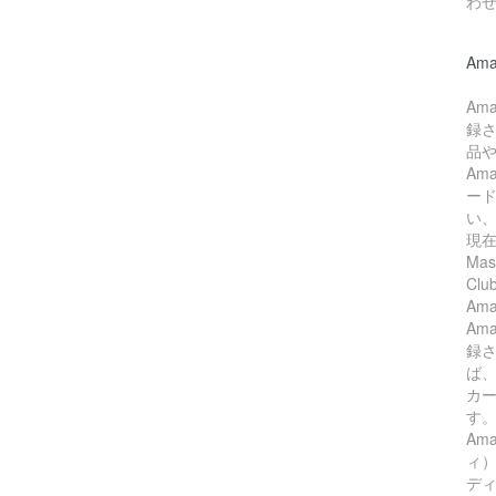
わ
Ama
Am
録
品
Am
ード
い
現在
Mas
Cl
Am
Am
録
ば、
カ
す
Am
ィ
ディ