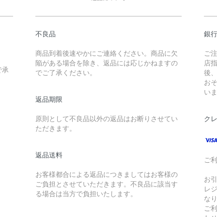
不良品
銀
商品到着後速やかにご連絡ください。商品に欠
ご
陥がある場合を除き、返品には応じかねますの
店
で承
でご了承ください。
後
お
い
返品期限
原則として不良品以外の返品はお断りさせてい
ク
ただきます。
返品送料
ご
お客様都合による返品につきましてはお客様の
お
ご負担とさせていただきます。不良品に該当す
レ
る場合は当方で負担いたします。
な
ご