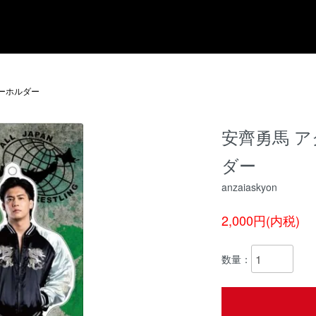
ーホルダー
安齊勇馬 
ダー
anzaiaskyon
2,000円(内税)
数量：