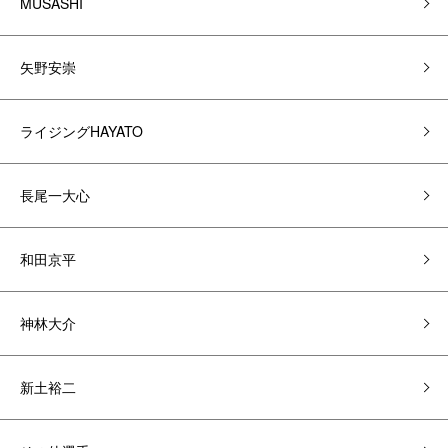
MUSASHI
矢野安崇
ライジングHAYATO
長尾一大心
和田京平
神林大介
新土裕二