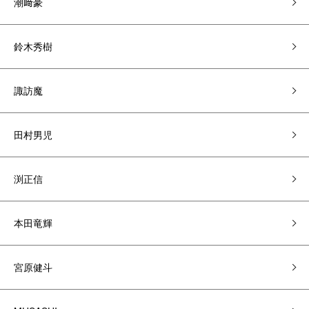
潮﨑豪
鈴木秀樹
諏訪魔
田村男児
渕正信
本田竜輝
宮原健斗