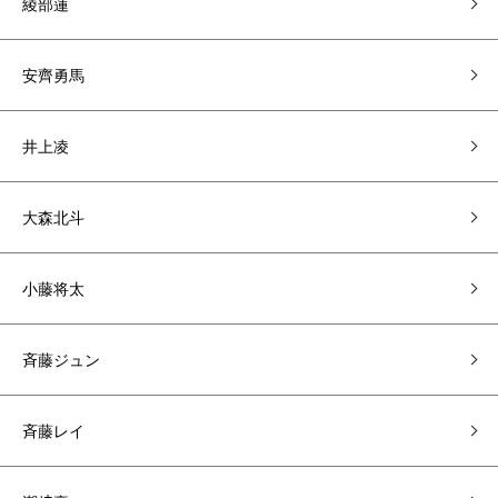
綾部蓮
安齊勇馬
井上凌
大森北斗
小藤将太
斉藤ジュン
斉藤レイ