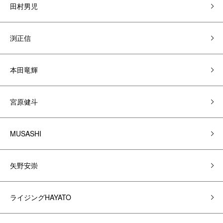
田村男児
渕正信
本田竜輝
宮原健斗
MUSASHI
矢野安崇
ライジングHAYATO