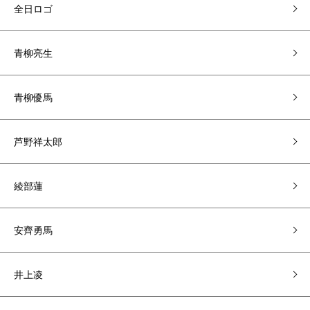
全日ロゴ
青柳亮生
青柳優馬
芦野祥太郎
綾部蓮
安齊勇馬
井上凌