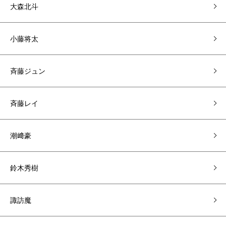
大森北斗
小藤将太
斉藤ジュン
斉藤レイ
潮﨑豪
鈴木秀樹
諏訪魔