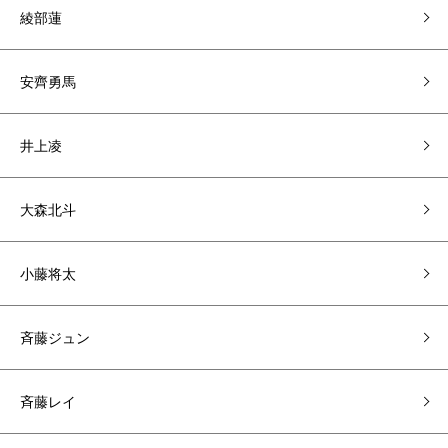
綾部蓮
安齊勇馬
井上凌
大森北斗
小藤将太
斉藤ジュン
斉藤レイ