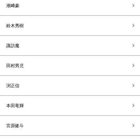
潮﨑豪
鈴木秀樹
諏訪魔
田村男児
渕正信
本田竜輝
宮原健斗